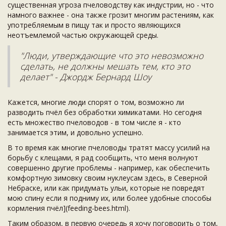
существенная угроза пчеловодству как индустрии, но - что
намного важнее - она также грозит многим растениям, как
употребляемым в пищу так и просто являющихся
неотъемлемой частью окружающей среды.
"Люди, утверждающие что это невозможно
сделать, не должны мешать тем, кто это
делает" - Джордж Бернард Шоу
Кажется, многие люди спорят о том, возможно ли
разводить пчёл без обработки химикатами. Но сегодня
есть множество пчеловодов - в том числе я - кто
занимается этим, и довольно успешно.
В то время как многие пчеловоды тратят массу усилий на
борьбу с клещами, я рад сообщить, что меня волнуют
совершенно другие проблемы - например, как обеспечить
комфортную зимовку своим нуклеусам здесь, в Северной
Небраске, или как придумать ульи, которые не повредят
мою спину если я подниму их, или более удобные способы
кормления пчёл](feeding-bees.html).
Таким образом, в первую очередь я хочу поговорить о том,