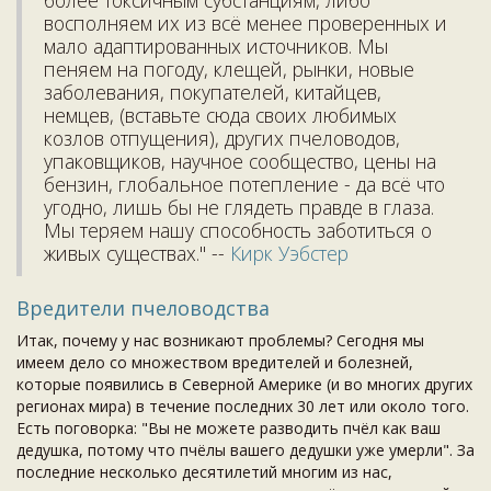
более токсичным субстанциям, либо
восполняем их из всё менее проверенных и
мало адаптированных источников. Мы
пеняем на погоду, клещей, рынки, новые
заболевания, покупателей, китайцев,
немцев, (вставьте сюда своих любимых
козлов отпущения), других пчеловодов,
упаковщиков, научное сообщество, цены на
бензин, глобальное потепление - да всё что
угодно, лишь бы не глядеть правде в глаза.
Мы теряем нашу способность заботиться о
живых существах." --
Кирк Уэбстер
Вредители пчеловодства
Итак, почему у нас возникают проблемы? Сегодня мы
имеем дело со множеством вредителей и болезней,
которые появились в Северной Америке (и во многих других
регионах мира) в течение последних 30 лет или около того.
Есть поговорка: "Вы не можете разводить пчёл как ваш
дедушка, потому что пчёлы вашего дедушки уже умерли". За
последние несколько десятилетий многим из нас,