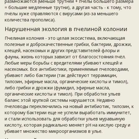
размножаются (меньше трутней + пчёлы большего размера
= большие медленные трутни), а другая часть - к тому, что
пчёлы хуже справляются с вирусами (из-за меньшего
количества прополиса).
Нарушенная экология в пчелиной колонии
Пчелиная колония - это целая экосистема, включающая
полезные и доброкачественные грибки, бактерии, дрожжи,
клещей, насекомых и других представителей флоры и
фауны, жизнь которых зависит от благосостояния пчёл.
Любые меры борьбы с вредителями убивают клещей и
насекомых. Все антибиотики, применяемые пчеловодами,
убивают либо бактерии (так действуют террамицин,
тилозин, эфирные масла, органические кислоты и тимол),
либо грибки и дрожжи (фумидил, эфирные масла,
органические кислоты и тимол). При обработке ульев
баланс этой хрупкой системы нарушается. Недавно
пчеловоды переключились на новый антибиотик, тилозин, к
которому бактерии еще не успели выработать иммунитет,
и стали использовать для обработки ульев муравьиную
кислоту, которая радикально меняет pH на кислую среду и
убивает множество микроорганизмов в улье.