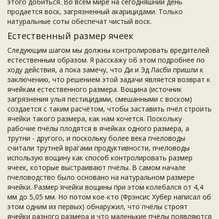
этого добиться. Во всём мире на сегодняшний день
продается воск, загрязненный акарицидами. Только
натуральные соты обеспечат чистый воск.
Естественный размер ячеек
Следующим шагом мы должны контролировать вредителей
естественным образом. Я расскажу об этом подробнее по
ходу действия, а пока замечу, что Ди и Эд Ласби пришли к
заключению, что решением этой задачи является возврат к
ячейкам естественного размера. Вощина (источник
загрязнения улья пестицидами, смешанными с воском)
создается с таким расчётом, чтобы заставить пчёл строить
ячейки такого размера, как нам хочется. Поскольку
рабочие пчёлы плодятся в ячейках одного размера, а
трутни - другого, и поскольку более века пчеловоды
считали трутней врагами продуктивности, пчеловоды
использую вощину как способ контролировать размер
ячеек, которые выстраивают пчёлы. В самом начале
пчеловодство было основано на натуральном размере
ячейки. Размер ячейки вощины при этом колебался от 4,4
мм до 5,05 мм. Но потом кое-кто (Фрэнсис Хубер написал об
этом одним из первых) обнаружил, что пчёлы строят
ячейки разного размера и что маленькие пчёлы появляются