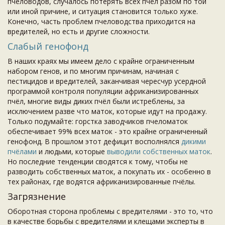
пчеловодов, случалось потерять всех пчёл разом по той
или иной причине, и ситуация становится только хуже.
Конечно, часть проблем пчеловодства приходится на
вредителей, но есть и другие сложности.
Слабый генофонд
В наших краях мы имеем дело с крайне ограниченным
набором генов, и по многим причинам, начиная с
пестицидов и вредителей, заканчивая чересчур усердной
программой контроля популяции африканизированных
пчёл, многие виды диких пчёл были истреблены, за
исключением разве что маток, которые идут на продажу.
Только подумайте: горстка заводчиков пчеломаток
обеспечивает 99% всех маток - это крайне ограниченный
генофонд. В прошлом этот дефицит восполнялся
дикими
пчёлами
и людьми, которые
выводили собственных маток
.
Но последние тенденции сводятся к тому, чтобы не
разводить собственных маток, а покупать их - особенно в
тех районах, где водятся африканизированные пчёлы.
Загрязнение
Оборотная сторона проблемы с вредителями - это то, что
в качестве борьбы с вредителями и клещами эксперты в